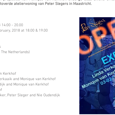
toverde atelierwoning van Peter Slegers in Maastricht.
 14:00 - 20.00
ruary, 2018 at 18.00 & 19.00
s
, The Netherlands)
an Kerkhof
erkaaik
and Monique van Kerkhof
dijk and Monique van Kerkhof
of
ker
, Peter Sleger and Nie Oudendijk