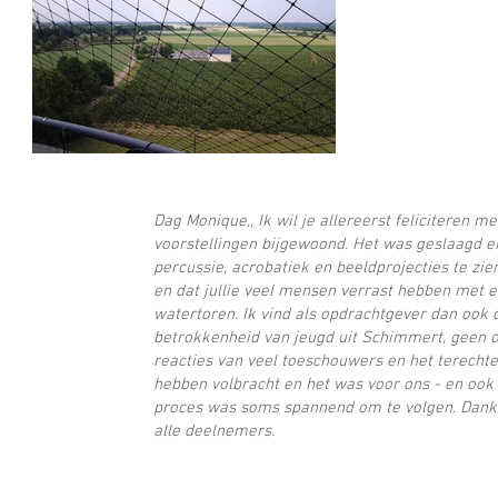
Dag Monique,, Ik wil je allereerst feliciteren m
voorstellingen bijgewoond. Het was geslaagd e
percussie, acrobatiek en beeldprojecties te zi
en dat jullie veel mensen verrast hebben met
watertoren. Ik vind als opdrachtgever dan ook 
betrokkenheid van jeugd uit Schimmert, geen on
reacties van veel toeschouwers en het terecht
hebben volbracht en het was voor ons - en ook
proces was soms spannend om te volgen. Dank 
alle deelnemers.