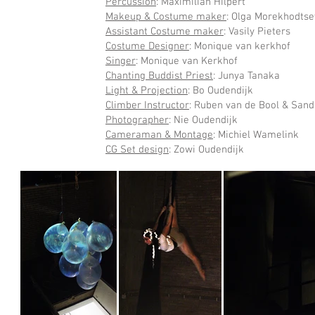
Percussion
: Maximilian Hilpert
Makeup & Costume maker
: Olga Morekhodtse
Assistant Costume maker
: Vasily Pieters
Costume Designer
: Monique van kerkhof
Singer
: Monique van Kerkhof
Chanting Buddist Priest
: Junya Tanaka
Light & Projection
: Bo Oudendijk
Climber Instructor
: Ruben van de Bool & Sande
Photographer
: Nie Oudendijk
Cameraman & Montage
: Michiel Wamelink
CG Set design
: Zowi Oudendijk