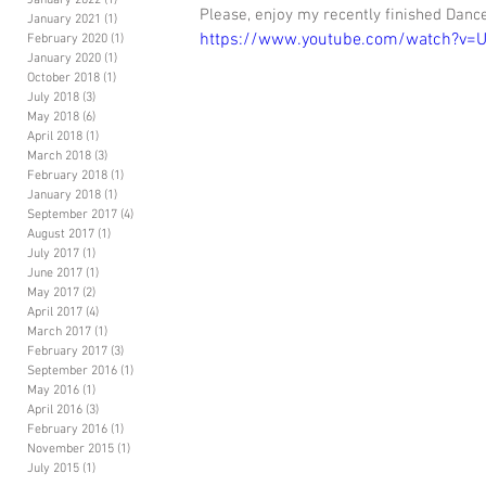
January 2022
(1)
1 post
Please, enjoy my recently finished Dance
January 2021
(1)
1 post
https://www.youtube.com/watch?v
February 2020
(1)
1 post
January 2020
(1)
1 post
October 2018
(1)
1 post
July 2018
(3)
3 posts
May 2018
(6)
6 posts
April 2018
(1)
1 post
March 2018
(3)
3 posts
February 2018
(1)
1 post
January 2018
(1)
1 post
September 2017
(4)
4 posts
August 2017
(1)
1 post
July 2017
(1)
1 post
June 2017
(1)
1 post
May 2017
(2)
2 posts
April 2017
(4)
4 posts
March 2017
(1)
1 post
February 2017
(3)
3 posts
September 2016
(1)
1 post
May 2016
(1)
1 post
April 2016
(3)
3 posts
February 2016
(1)
1 post
November 2015
(1)
1 post
July 2015
(1)
1 post